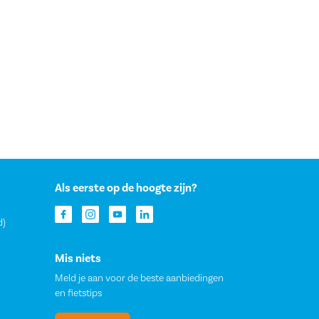
Als eerste op de hoogte zijn?
d)
Mis niets
Meld je aan voor de beste aanbiedingen
en fietstips