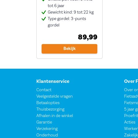
tot 6 jaar
Gewicht kind: 9 tot 22 kg
Type gordel: 3-punts
gordel
89,99
Bekijk
Klantenservice
Over 
Contact
Over o
Veelgestelde vragen
Fietsad
Betaalopties
Fietsm
Thuisbezorging
5 jaar 
Afhalen in de winkel
Proefri
Garantie
Acties
Verzekering
Werken
Onderhoud
Zakelijk