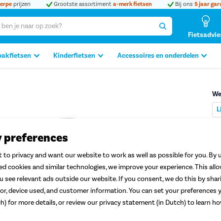
erpe
prijzen
Grootste assortiment
a-merk fietsen
Bij ons
5 jaar gar
Fietsadvie
bakfietsen
Kinderfietsen
Accessoires en onderdelen
We
L
Produc
y preferences
V
8
 to privacy and want our website to work as well as possible for you. By u
ted cookies and similar technologies, we improve your experience. This all
 see relevant ads outside our website. If you consent, we do this by shar
or, device used, and customer information. You can set your preferences y
ch) for more details, or review our privacy statement (in Dutch) to learn 