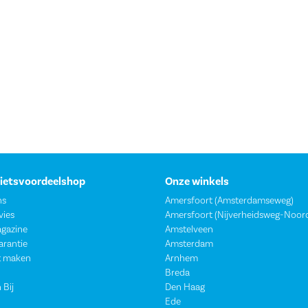
Fietsvoordeelshop
Onze winkels
ns
Amersfoort (Amsterdamseweg)
vies
Amersfoort (Nijverheidsweg-Noor
agazine
Amstelveen
garantie
Amsterdam
t maken
Arnhem
Breda
 Bij
Den Haag
Ede