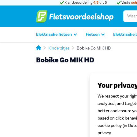
Klantbeoordeling
4.5
uit 5
Vaste
sch
Elektrische fietsen
Fietsen
Elektrische 
Kinderzitjes
Bobike Go MIK HD
Bobike Go MIK HD
Your privac
We respect your right
analytical, and targe
better and ensure you
based on click behavi
cookie policy (in Dut
privacy.