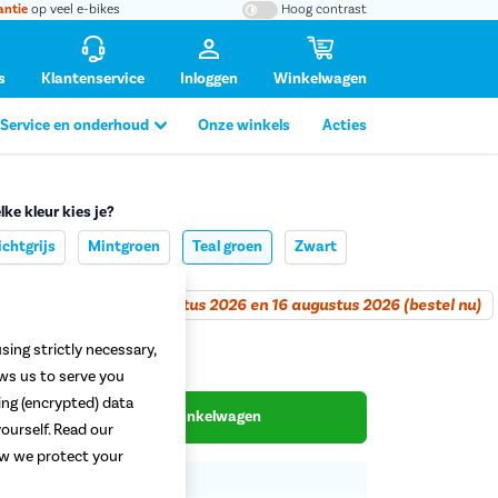
antie
op veel e-bikes
Hoog contrast
s
Klantenservice
Inloggen
Winkelwagen
Service en onderhoud
Onze winkels
Acties
lke kleur kies je?
ichtgrijs
Mintgroen
Teal groen
Zwart
tafbeelding vergroten
erwacht tussen 10 augustus 2026 en 16 augustus 2026 (bestel nu)
9,99
sing strictly necessary,
ows us to serve you
ing (encrypted) data
Plaats in winkelwagen
ourself. Read our
how we protect your