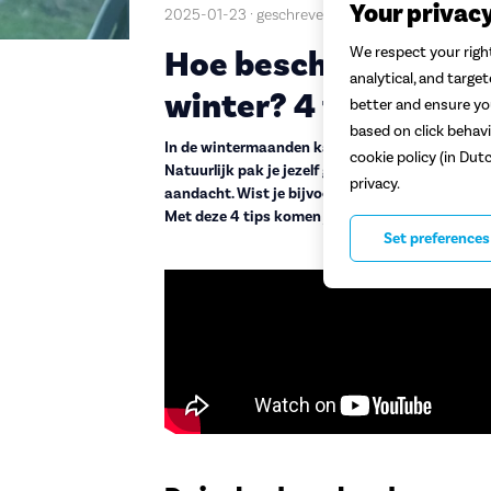
Your privac
2025-01-23 · geschreven door Judith
Hoe bescherm je de a
We respect your right
analytical, and targe
winter? 4 tips
better and ensure you
based on click behavi
In de wintermaanden kan het zomaar gebeuren 
cookie policy (in Dut
Natuurlijk pak je jezelf goed in voordat je op de
privacy.
aandacht. Wist je bijvoorbeeld dat je op koude
Met deze 4 tips komen jij en je accu de winter g
Set preferences