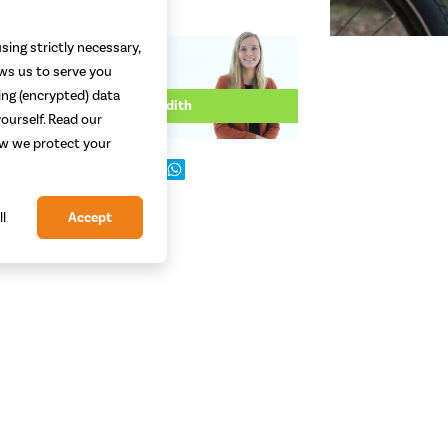
sing strictly necessary,
ows us to serve you
Geschreven door:
ing (encrypted) data
Judith
ourself. Read our
how we protect your
dit bericht:
gorie:
Onderhoud
ll
Accept