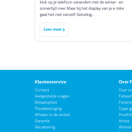
klok op je telefoon verandert met de winter- en
zomertijd mee. Maar bij het display van je e-bike
gaat het niet vanzelf. Gelukkig...
Lees meer
Klantenservice
Over 
Contact
Over o
Veelgestelde vragen
Fietsad
Betaalopties
Fietsm
Thuisbezorging
5 jaar 
Afhalen in de winkel
Proefri
Garantie
Acties
Verzekering
Werken