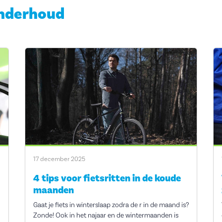
nderhoud
17 december 2025
4 tips voor fietsritten in de koude
maanden
Gaat je fiets in winterslaap zodra de r in de maand is?
Zonde! Ook in het najaar en de wintermaanden is