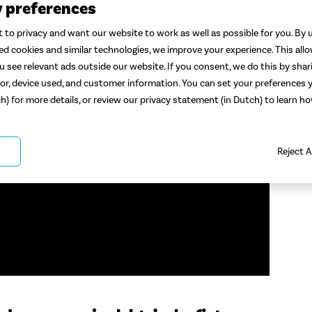
y preferences
ccu van je e-bike in de
 to privacy and want our website to work as well as possible for you. By u
ted cookies and similar technologies, we improve your experience. This all
 see relevant ads outside our website. If you consent, we do this by shar
or, device used, and customer information. You can set your preferences y
dat je wakker wordt met -5 op de buitenthermostaat.
ch) for more details, or review our privacy statement (in Dutch) to learn 
 elektrische fiets springt, maar geef je accu ook de juiste
Deel 
 dagen vaak minder kilometers kan fietsen met een volle accu?
oed door.
Cate
Reject A