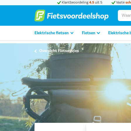
Klantbeoordeling
4.5
uit 5
Vaste
sch
Elektrische fietsen
Fietsen
Elektrische 
Overzicht Fietsadvies