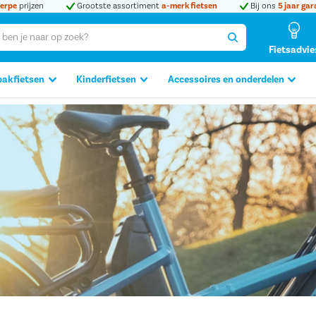
erpe
prijzen
Grootste assortiment
a-merk fietsen
Bij ons
5 jaar gar
Fietsadvie
bakfietsen
Kinderfietsen
Accessoires en onderdelen