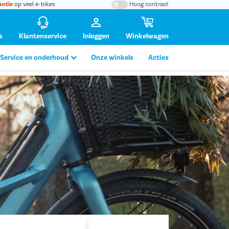
antie
op veel e-bikes
Hoog contrast
s
Klantenservice
Inloggen
Winkelwagen
Service en onderhoud
Onze winkels
Acties