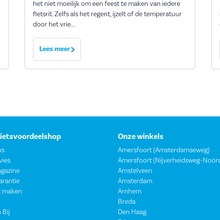
het niet moeilijk om een feest te maken van iedere
fietsrit. Zelfs als het regent, ijzelt of de temperatuur
door het vrie...
Lees meer
Fietsvoordeelshop
Onze winkels
ns
Amersfoort (Amsterdamseweg)
vies
Amersfoort (Nijverheidsweg-Noor
agazine
Amstelveen
garantie
Amsterdam
t maken
Arnhem
Breda
 Bij
Den Haag