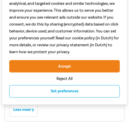
analytical, and targeted cookies and similar technologies, we
improve your experience. This allows us to serve you better
and ensure you see relevant ads outside our website. If you
consent, we do this by sharing (encrypted) data based on click
behavior, device used, and customer information. You can set
your preferences yourself. Read our cookie policy (in Dutch) for
Longtails
more details, or review our privacy statement (in Dutch) to
4 september 2025
learn how we protect your privacy.
Bakfiets, moederfiets of longtail? Ontdek
Accept
welke familiefiets bij jouw gezin past
Wat is fijner dan buiten zijn met je kinderen? Fietsen met je
Reject All
kinderen, natuurlijk! Gezellig samen het avontuur opzoeken of
de dag doornemen. Als je kinderen nog niet zelf kunnen fietsen,
Set preferences
komt een familiefiets goed van pas. N...
Lees meer