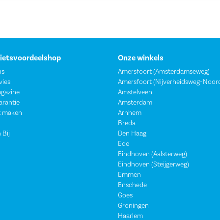
Fietsvoordeelshop
Onze winkels
ns
Amersfoort (Amsterdamseweg)
vies
Amersfoort (Nijverheidsweg-Noor
agazine
Amstelveen
garantie
Amsterdam
t maken
Arnhem
Breda
 Bij
Den Haag
Ede
Eindhoven (Aalsterweg)
Eindhoven (Steijgerweg)
Emmen
Enschede
Goes
Groningen
Haarlem