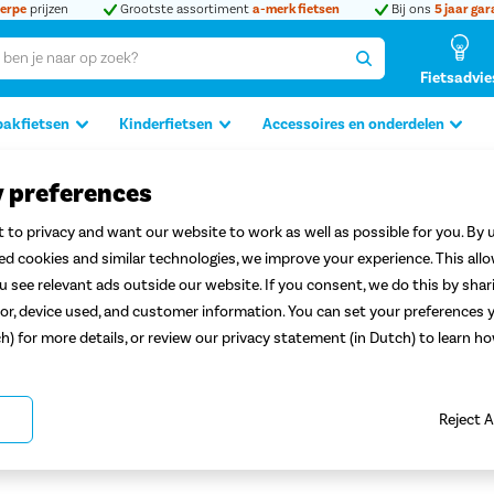
erpe
prijzen
Grootste assortiment
a-merk fietsen
Bij ons
5 jaar gar
Fietsadvie
bakfietsen
Kinderfietsen
Accessoires en onderdelen
y preferences
rfietsen
 to privacy and want our website to work as well as possible for you. By u
Service en rijklare
aflevering aan huis
Proefrit 
ted cookies and similar technologies, we improve your experience. This all
 see relevant ads outside our website. If you consent, we do this by shar
or, device used, and customer information. You can set your preferences y
ch) for more details, or review our privacy statement (in Dutch) to learn 
a 12 inch kinderfietsen
Reject A