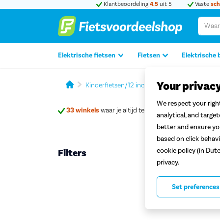
Klantbeoordeling
4.5
uit 5
Vaste
sch
Elektrische fietsen
Fietsen
Elektrische 
Your privac
Kinderfietsen/12 inch
Alpina 12 inch kinde
We respect your right
33 winkels
waar je altijd terechtkan
analytical, and targe
better and ensure you
based on click behavi
cookie policy (in Dut
Filters
Alpin
privacy.
Set preferences