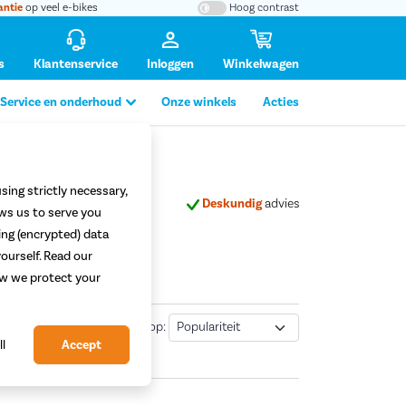
antie
op veel e-bikes
Hoog contrast
s
Klantenservice
Inloggen
Winkelwagen
Service en onderhoud
Onze winkels
Acties
sing strictly necessary,
altijd
mogelijk
Deskundig
advies
ows us to serve you
ing (encrypted) data
ourself. Read our
how we protect your
Sorteren
0
resultaten
|
Sorteer op:
ll
Accept