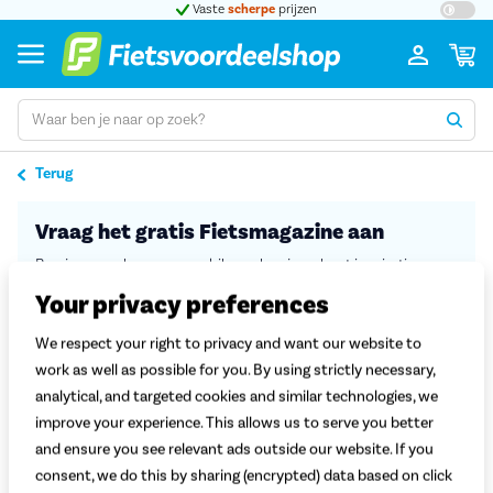
t 5
Vaste
scherpe
prijzen
Groot
Terug
Vraag het gratis Fietsmagazine aan
Ben je op zoek naar een e-bike en kan je wel wat inspiratie
gebruiken? Vul je gegevens in en ontvang direct ons digitale
Your privacy preferences
Fietsmagazine, boordevol tips en ideeën.
We respect your right to privacy and want our website to
Welke motor past bij jou? En hoe groot moet een accu zijn?
work as well as possible for you. By using strictly necessary,
Antwoord op al je vragen over e-bikes.
analytical, and targeted cookies and similar technologies, we
Handige tips
van fietsliefhebbers en onze experts.
Overzichten van
de populairste e-bikes en bakfietsen
van
improve your experience. This allows us to serve you better
grote merken.
and ensure you see relevant ads outside our website. If you
Al meer dan
40.000 keer aangevraagd.
consent, we do this by sharing (encrypted) data based on click