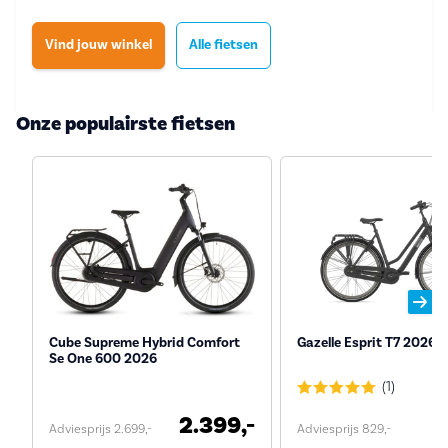
Vind jouw winkel
Alle fietsen
Onze populairste fietsen
Cube Supreme Hybrid Comfort
Gazelle Esprit T7 2026
Se One 600 2026
(1)
2.399,-
Adviesprijs 2.699,-
Adviesprijs 829,-