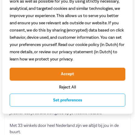
work as well as possible for you. By using strictly necessary,
analytical, and targeted cookies and similar technologies, we
improve your experience. This allows us to serve you better
and ensure you see relevant ads outside our website. If you
consent, we do this by sharing (encrypted) data based on click
behavior, device used, and customer information. You can set
your preferences yourself. Read our cookie policy (in Dutch) for
more details, or review our privacy statement (in Dutch) to
learn how we protect your privacy.
Maak een proefrit en leer je nieuwe fiets
kennen
Accept
Je bent altijd welkom voor een proefrit op onze fietsen. Het is
Reject All
niet nodig om een afspraak te maken, dus loop gewoon eens
binnen! Samen gaan we op zoek naar de perfecte fiets voor jou.
Set preferences
Gevonden? Fiets een stukje in de omgeving van de winkel om de
fiets te testen op comfort, rijgedrag en gebruiksgemak. Zo weet
je zeker dat je straks ook goed op je nieuwe fiets zit.
Met 33 winkels door heel Nederland zijn we altijd bij jou in de
buurt.