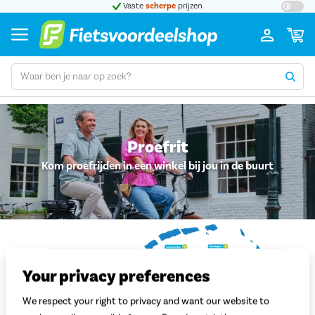
t 5
Vaste
scherpe
prijzen
Groot
Proefrit
Kom proefrijden in een winkel bij jou in de buurt
Your privacy preferences
We respect your right to privacy and want our website to