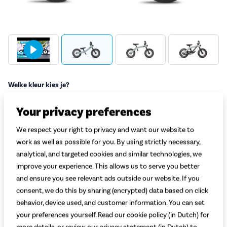
Welke kleur kies je?
Beige
Lichtblauw
Donkerblauw
Groen
Rood
Your privacy preferences
Roze
We respect your right to privacy and want our website to
Welke maat kies je?
Uitleg
work as well as possible for you. By using strictly necessary,
analytical, and targeted cookies and similar technologies, we
Selecteer lichaamslengte
improve your experience. This allows us to serve you better
and ensure you see relevant ads outside our website. If you
299,-
consent, we do this by sharing (encrypted) data based on click
behavior, device used, and customer information. You can set
your preferences yourself. Read our cookie policy (in Dutch) for
Begin met bestellen
more details, or review our privacy statement (in Dutch) to