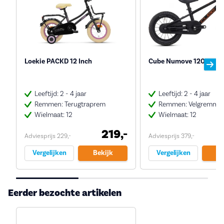
Loekie PACKD 12 Inch
Cube Numove 120 RT 2
Leeftijd: 2 - 4 jaar
Leeftijd: 2 - 4 jaar
Remmen: Terugtraprem
Remmen: Velgremme
Wielmaat: 12
Wielmaat: 12
219,-
Adviesprijs 229,-
Adviesprijs 379,-
Vergelijken
Bekijk
Vergelijken
Be
Eerder bezochte artikelen