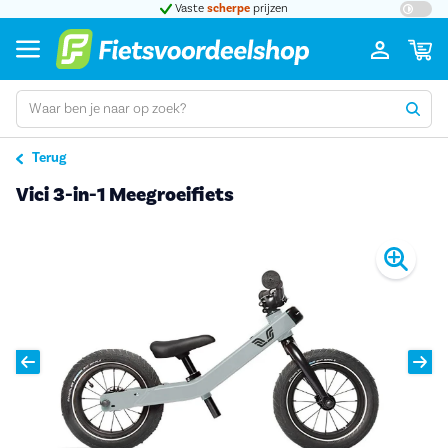
t 5
Vaste
scherpe
prijzen
Groot
Terug
Vici 3-in-1 Meegroeifiets
Pro