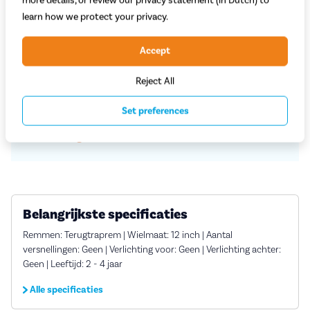
learn how we protect your privacy.
Proefrit in de winkel
Accept
Vaste
scherpe
prijzen
Reject All
Service en rijklare
aflevering aan huis
Set preferences
Grootste assortiment
a-merk fietsen
Deskundig
advies
Belangrijkste specificaties
Remmen: Terugtraprem | Wielmaat: 12 inch | Aantal
versnellingen: Geen | Verlichting voor: Geen | Verlichting achter:
Geen | Leeftijd: 2 - 4 jaar
Alle specificaties