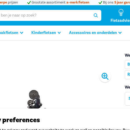
erpe
prijzen
Grootste assortiment
a-merk fietsen
Bij ons
5 jaar gar
Fietsadvie
bakfietsen
Kinderfietsen
Accessoires en onderdelen
We
B
Produc
R
We
2
y preferences