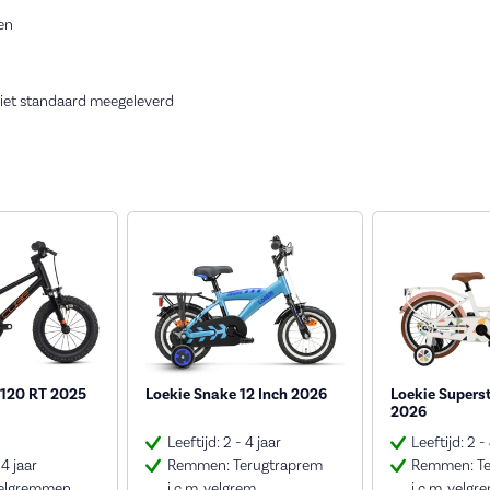
en
niet standaard meegeleverd
120 RT 2025
Loekie Snake 12 Inch 2026
Loekie Superst
2026
Leeftijd: 2 - 4 jaar
Leeftijd: 2 -
 4 jaar
Remmen: Terugtraprem
Remmen: Te
elgremmen
i.c.m. velgrem
i.c.m. velgr