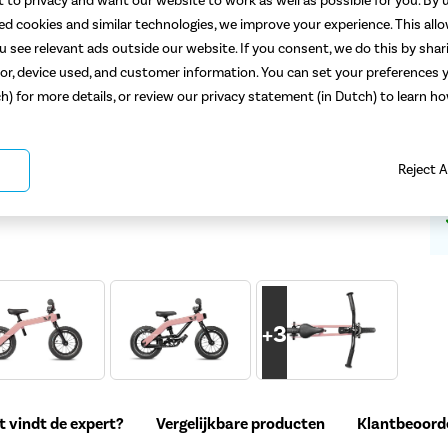
 to privacy and want our website to work as well as possible for you. By u
ted cookies and similar technologies, we improve your experience. This all
 see relevant ads outside our website. If you consent, we do this by shar
or, device used, and customer information. You can set your preferences y
ch) for more details, or review our privacy statement (in Dutch) to learn 
Reject A
+
3
 vindt de expert?
Vergelijkbare producten
Klantbeoord