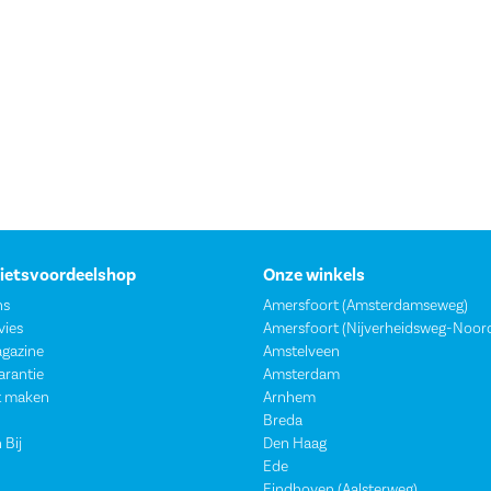
Fietsvoordeelshop
Onze winkels
ns
Amersfoort (Amsterdamseweg)
vies
Amersfoort (Nijverheidsweg-Noor
agazine
Amstelveen
garantie
Amsterdam
t maken
Arnhem
Breda
 Bij
Den Haag
Ede
Eindhoven (Aalsterweg)