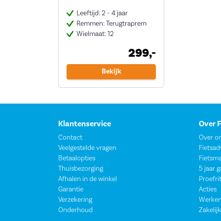
Leeftijd: 2 - 4 jaar
Remmen: Terugtraprem
Wielmaat: 12
299,-
Bekijk
Klantenservice
Over 
Contact
Over o
Veelgestelde vragen
Fietsad
Betaalopties
Fietsm
Thuisbezorging
5 jaar 
Afhalen in de winkel
Proefri
Garantie
Acties
Verzekering
Werken
Onderhoud
Zakelijk