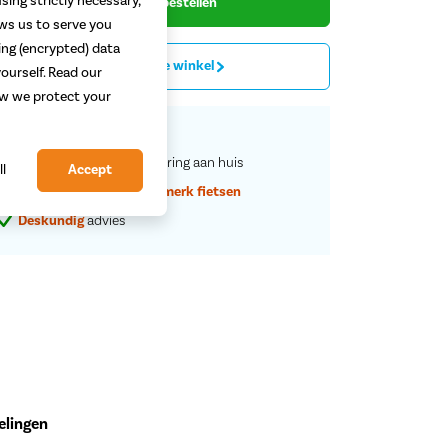
sing strictly necessary,
Begin met bestellen
ows us to serve you
ing (encrypted) data
Proefrit in de winkel
ourself. Read our
how we protect your
Vaste
scherpe
prijzen
Service en rijklare
aflevering aan huis
ll
Accept
Grootste assortiment
a-merk fietsen
Deskundig
advies
elingen