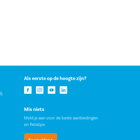
Als eerste op de hoogte zijn?
d)
Mis niets
Meld je aan voor de beste aanbiedingen
en fietstips