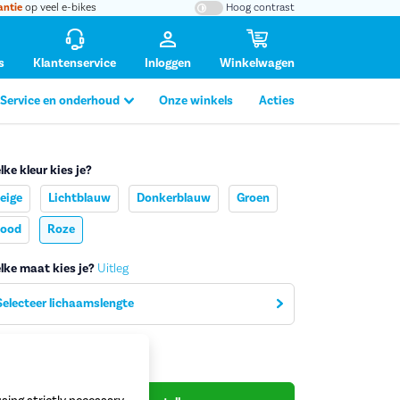
antie
op veel e-bikes
Hoog contrast
s
Klantenservice
Inloggen
Winkelwagen
Service en onderhoud
Onze winkels
Acties
lke kleur kies je?
eige
Lichtblauw
Donkerblauw
Groen
tafbeelding vergroten
ood
Roze
lke maat kies je?
Uitleg
Selecteer lichaamslengte
99,-