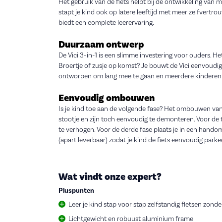
Het gebruik van de fiets helpt bij de ontwikkeling van
stapt je kind ook op latere leeftijd met meer zelfvertrouw
biedt een complete leerervaring.
Duurzaam ontwerp
De Vici 3-in-1 is een slimme investering voor ouders. He
Broertje of zusje op komst? Je bouwt de Vici eenvoudig
ontworpen om lang mee te gaan en meerdere kinderen
Eenvoudig ombouwen
Is je kind toe aan de volgende fase? Het ombouwen van d
stootje en zijn toch eenvoudig te demonteren. Voor de
te verhogen. Voor de derde fase plaats je in een handom
(apart leverbaar) zodat je kind de fiets eenvoudig parke
Wat vindt onze expert?
Pluspunten
Leer je kind stap voor stap zelfstandig fietsen zonder
Lichtgewicht en robuust aluminium frame