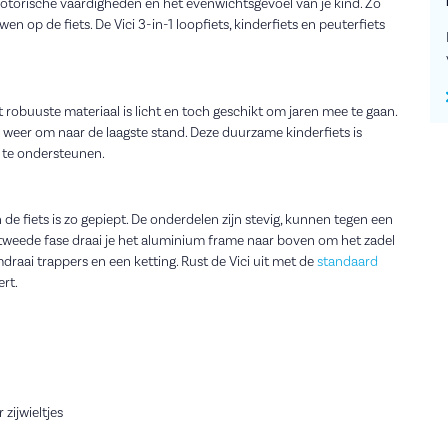
 motorische vaardigheden en het evenwichtsgevoel van je kind. Zo
en op de fiets. De Vici 3-in-1 loopfiets, kinderfiets en peuterfiets
t robuuste materiaal is licht en toch geschikt om jaren mee te gaan.
 weer om naar de laagste stand. Deze duurzame kinderfiets is
 te ondersteunen.
e fiets is zo gepiept. De onderdelen zijn stevig, kunnen tegen een
 tweede fase draai je het aluminium frame naar boven om het zadel
draai trappers en een ketting. Rust de Vici uit met de
standaard
ert.
 zijwieltjes