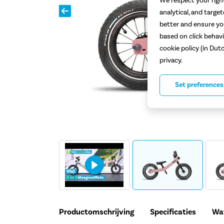
We respect your right
analytical, and targe
better and ensure you
based on click behavi
cookie policy (in Dut
privacy.
Set preferences
Productomschrijving
Specificaties
Wat