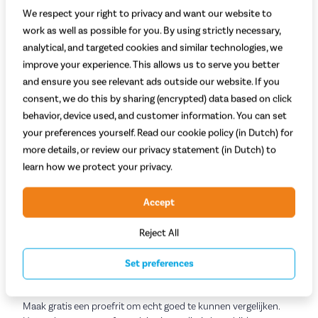
We respect your right to privacy and want our website to
Zo bereik je onze winkel
work as well as possible for you. By using strictly necessary,
Fietsvoordeelshop Rijswijk vind je aan de Steenvoordelaan.
analytical, and targeted cookies and similar technologies, we
Parkeer je auto aan de Steenvoordelaan of aan het Wethouder
improve your experience. This allows us to serve you better
Hillenaarplantsoen. Wil je met het ov komen? Vanaf station
and ensure you see relevant ads outside our website. If you
Rijswijk ben je ongeveer 3 minuten onderweg. Loop over het
consent, we do this by sharing (encrypted) data based on click
Wethouder Hillenaarplantsoen richting het winkelcentrum in
behavior, device used, and customer information. You can set
aanbouw. Aan het einde van de straat vind je onze winkel aan je
linkerhand.
your preferences yourself. Read our cookie policy (in Dutch) for
more details, or review our privacy statement (in Dutch) to
learn how we protect your privacy.
Kom langs bij Fietsvoordeelshop Rijswijk
Fiets kopen in Rijswijk? Ontdek onze mooie, ruim ingerichte
Accept
winkel aan de Steenvoordelaan. We hebben een breed
assortiment a-merk
elektrische fietsen
,
stadsfietsen
,
bakfietsen
,
Reject All
kinderfietsen
,
fietsaccessoires
en meer. Onze specialisten staan
voor je klaar om je te helpen met het uitzoeken van de perfecte
Set preferences
fiets.
Maak gratis een proefrit om echt goed te kunnen vergelijken.