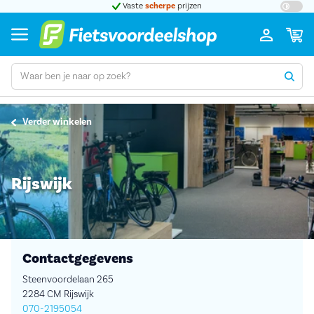
t 5
Vaste
scherpe
prijzen
Groot
Verder winkelen
Rijswijk
Contactgegevens
Steenvoordelaan 265
2284 CM Rijswijk
070-2195054