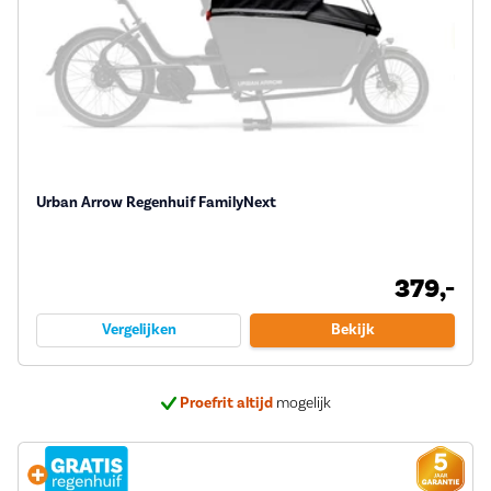
Urban Arrow Regenhuif FamilyNext
379,-
Vergelijken
Bekijk
Proefrit altijd
mogelijk
Bij ons
5 jaar garantie
op veel e-bikes
Deskundig
advies