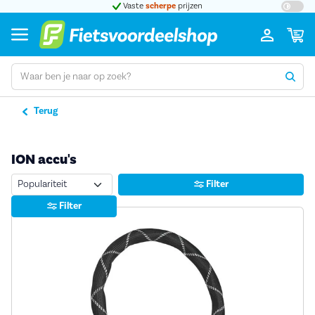
Vaste
scherpe
prijzen
Grootste ass
Terug
ION accu's
Sorteren
Filter
Filter