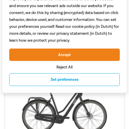
Kracht motor (Nm): 75
and ensure you see relevant ads outside our website. If you
Type aandrijving: Ketting
consent, we do this by sharing (encrypted) data based on click
2.399,-
Adviesprijs 2.699,-
behavior, device used, and customer information. You can set
your preferences yourself. Read our cookie policy (in Dutch) for
Vergelijken
Bekijk
more details, or review our privacy statement (in Dutch) to
learn how we protect your privacy.
Accept
Reject All
Set preferences