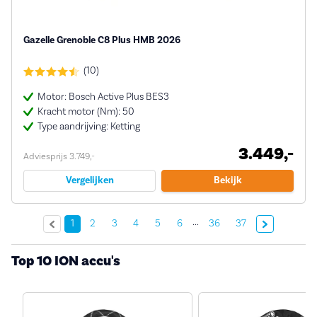
Gazelle Grenoble C8 Plus HMB 2026
(10)
Motor: Bosch Active Plus BES3
Kracht motor (Nm): 50
Type aandrijving: Ketting
3.449,-
Adviesprijs 3.749,-
Vergelijken
Bekijk
...
Volgende »
1
2
3
4
5
6
36
37
Top 10 ION accu's