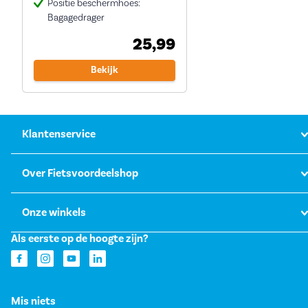
Positie beschermhoes:
Bagagedrager
25,99
Bekijk
Klantenservice
Over Fietsvoordeelshop
Onze winkels
Als eerste op de hoogte zijn?
Mis niets