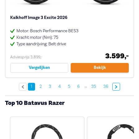
Kalkhoff Image 3 Excite 2026
Motor: Bosch Performance BES3
Kracht motor (Nm): 75
Type aandrijving: Belt drive
3.599,-
Adviesprijs 3.899,-
Vergelijken
Bekijk
...
Volgende »
1
2
3
4
5
6
35
36
Top 10 Batavus Razer