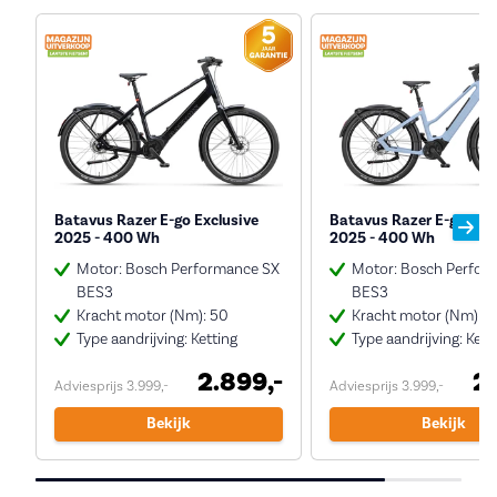
Batavus Razer E-go Exclusive
Batavus Razer E-go Exc
2025 - 400 Wh
2025 - 400 Wh
Motor: Bosch Performance SX
Motor: Bosch Perfor
BES3
BES3
Kracht motor (Nm): 50
Kracht motor (Nm): 5
Type aandrijving: Ketting
Type aandrijving: Kett
2.899,-
2.
Adviesprijs 3.999,-
Adviesprijs 3.999,-
Bekijk
Bekijk