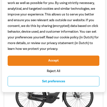
Kracht motor (Nm): 75
work as well as possible for you. By using strictly necessary,
Type aandrijving: Ketting
analytical, and targeted cookies and similar technologies, we
2.399,-
improve your experience. This allows us to serve you better
Adviesprijs 2.699,-
and ensure you see relevant ads outside our website. If you
Vergelijken
Bekijk
consent, we do this by sharing (encrypted) data based on click
behavior, device used, and customer information. You can set
your preferences yourself. Read our cookie policy (in Dutch) for
more details, or review our privacy statement (in Dutch) to
learn how we protect your privacy.
Accept
Reject All
Set preferences