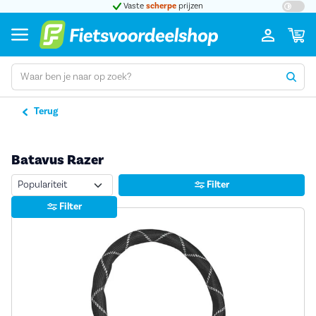
en
Grootste assortiment
a-merk fietsen
Bij 
Terug
Batavus Razer
Sorteren
Filter
Filter