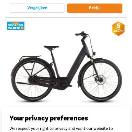
Vergelijken
Bekijk
Cube Supreme Hybrid Comfort Se One 600 2026
Your privacy preferences
Motor: Bosch Performance BES3
We respect your right to privacy and want our website to