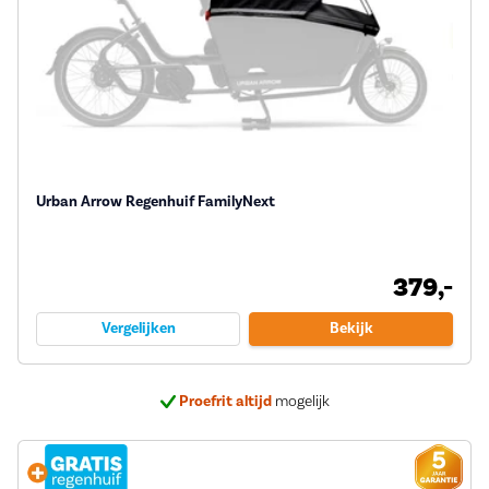
Urban Arrow Regenhuif FamilyNext
379,-
Vergelijken
Bekijk
Proefrit altijd
mogelijk
Bij ons
5 jaar garantie
op veel e-bikes
Deskundig
advies