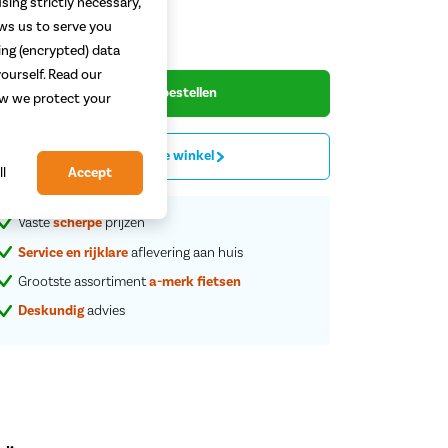
sing strictly necessary,
viesprijs
1.049,-
49,-
ows us to serve you
ing (encrypted) data
ourself. Read our
Begin met bestellen
how we protect your
Proefrit in de winkel
ll
Accept
Vaste
scherpe
prijzen
Service en rijklare
aflevering aan huis
Grootste assortiment
a-merk fietsen
Deskundig
advies