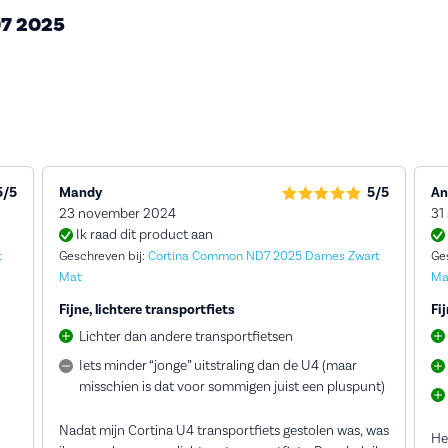
D7 2025
5/5
Mandy
5/5
An
23 november 2024
31
Ik raad dit product aan
t
Geschreven bij:
Cortina Common ND7 2025 Dames Zwart
Ge
Mat
Ma
Fijne, lichtere transportfiets
Fij
Lichter dan andere transportfietsen
Iets minder “jonge” uitstraling dan de U4 (maar
misschien is dat voor sommigen juist een pluspunt)
Nadat mijn Cortina U4 transportfiets gestolen was, was
Hel