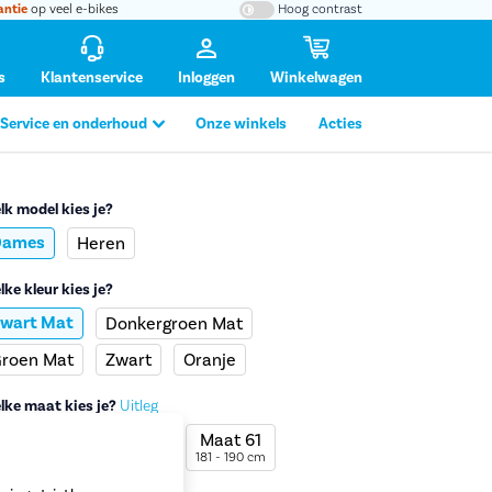
antie
op veel e-bikes
Hoog contrast
s
Klantenservice
Inloggen
Winkelwagen
Service en onderhoud
Onze winkels
Acties
lk model kies je?
Dames
Heren
lke kleur kies je?
tafbeelding vergroten
wart Mat
Donkergroen Mat
roen Mat
Zwart
Oranje
lke maat kies je?
Uitleg
Maat 50
Maat 57
Maat 61
60 - 170 cm
171 - 180 cm
181 - 190 cm