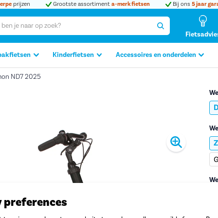
erpe
prijzen
Grootste assortiment
a-merk fietsen
Bij ons
5 jaar gar
Fietsadvie
bakfietsen
Kinderfietsen
Accessoires en onderdelen
mon ND7 2025
We
We
Produc
Z
G
We
y preferences
1