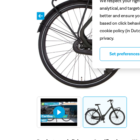
We respect your right
analytical, and targe
better and ensure you
based on click behavi
cookie policy (in Dut
privacy.
Set preferences