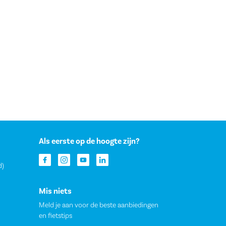
Als eerste op de hoogte zijn?
d)
Mis niets
Meld je aan voor de beste aanbiedingen
en fietstips