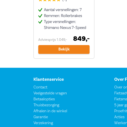
Aantal versnellingen: 7
Remmen: Rollerbrakes
Type versnellingen:
Shimano Nexus 7-Speed
849,-
Adviesprijs 1.049,-
Bekijk
Klantenservice
Over 
Contact
Over o
Veelgestelde vragen
Fietsad
Betaalopties
Fietsm
Thuisbezorging
5 jaar 
Afhalen in de winkel
Proefri
Garantie
Acties
Verzekering
Werken