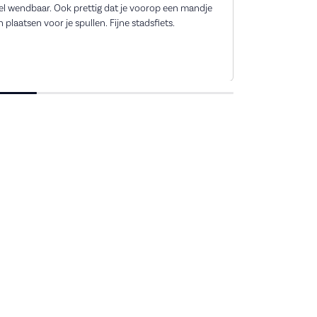
el wendbaar. Ook prettig dat je voorop een mandje
Goede service,
 plaatsen voor je spullen. Fijne stadsfiets.
voor je. De fiets
ideaal!