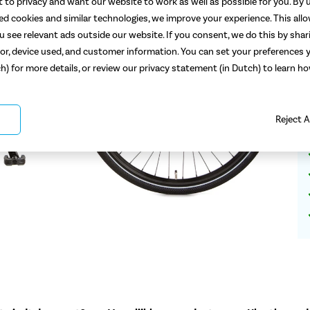
 to privacy and want our website to work as well as possible for you. By u
Ad
8
ted cookies and similar technologies, we improve your experience. This all
 see relevant ads outside our website. If you consent, we do this by shar
or, device used, and customer information. You can set your preferences y
ch) for more details, or review our privacy statement (in Dutch) to learn 
Reject A