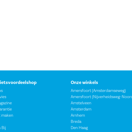
Fietsvoordeelshop
Onze winkels
ns
Amersfoort (Amsterdamseweg)
vies
Amersfoort (Nijverheidsweg-Noor
agazine
Amstelveen
garantie
Amsterdam
t maken
Arnhem
Breda
 Bij
Den Haag