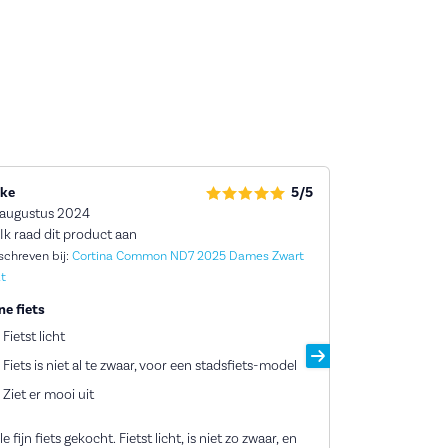
ke
5/5
Rosa
 augustus 2024
14 juli 2023
Ik raad dit product aan
Ik raad dit 
schreven bij:
Cortina Common ND7 2025 Dames Zwart
Geschreven bij:
t
Mat
ne fiets
Goede service
Fietst licht
Klik-systee
Fiets is niet al te zwaar, voor een stadsfiets-model
Comfortabe
Ziet er mooi uit
7 versnellin
e fijn fiets gekocht. Fietst licht, is niet zo zwaar, en
Meer punten