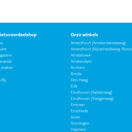
Fietsvoordeelshop
Onze winkels
ns
Amersfoort (Amsterdamseweg)
vies
Amersfoort (Nijverheidsweg-Noor
agazine
Amstelveen
garantie
Amsterdam
t maken
Arnhem
Breda
 Bij
Den Haag
Ede
Eindhoven (Aalsterweg)
Eindhoven (Steijgerweg)
Emmen
Enschede
Goes
Groningen
Haarlem