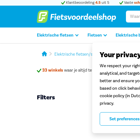
Klantbeoordeling
4.5
uit 5
Vaste
sch
Elektrische fietsen
Fietsen
Elektrische 
Your privac
Elektrische fietsen/speed pedelecs
Koga S
We respect your right
33 winkels
waar je altijd terechtkan
analytical, and targe
better and ensure you
based on click behavi
cookie policy (in Dut
Filters
Koga
privacy.
Set preferences