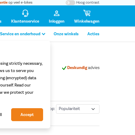
antie
op veel e-bikes
Hoog contrast
s
Klantenservice
Inloggen
Winkelwagen
Service en onderhoud
Onze winkels
Acties
sing strictly necessary,
altijd
mogelijk
Deskundig
advies
ows us to serve you
ing (encrypted) data
ourself. Read our
how we protect your
Sorteren
0
resultaten
|
Sorteer op:
ll
Accept