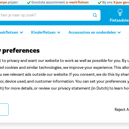
erpe
prijzen
Grootste assortiment
a-merk fietsen
Bij ons
5 jaar gar
Fietsadvie
bakfietsen
Kinderfietsen
Accessoires en onderdelen
y preferences
peed Pedelecs
 to privacy and want our website to work as well as possible for you. By u
Service en rijklare
aflevering aan huis
Proefrit 
ted cookies and similar technologies, we improve your experience. This all
 see relevant ads outside our website. If you consent, we do this by shar
or, device used, and customer information. You can set your preferences y
ch) for more details, or review our privacy statement (in Dutch) to learn 
 Speed Pedelecs
Reject A