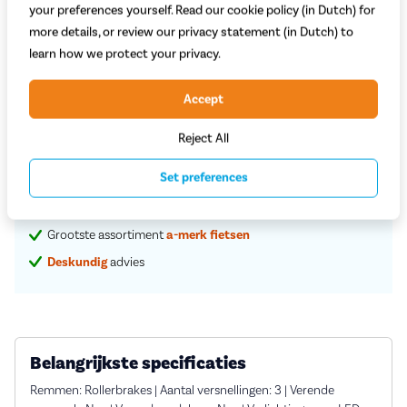
699,-
your preferences yourself. Read our cookie policy (in Dutch) for
more details, or review our privacy statement (in Dutch) to
learn how we protect your privacy.
Begin met bestellen
Accept
Proefrit in de winkel
Reject All
Set preferences
Vaste
scherpe
prijzen
Service en rijklare
aflevering aan huis
Grootste assortiment
a-merk fietsen
Deskundig
advies
Belangrijkste specificaties
Remmen: Rollerbrakes | Aantal versnellingen: 3 | Verende