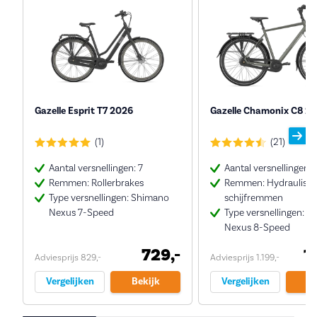
Gazelle Esprit T7 2026
Gazelle Chamonix C8 2
(1)
(21)
Aantal versnellingen: 7
Aantal versnellingen: 
Remmen: Rollerbrakes
Remmen: Hydraulisc
Type versnellingen: Shimano
schijfremmen
Nexus 7-Speed
Type versnellingen: 
Nexus 8-Speed
729,-
1
Adviesprijs 829,-
Adviesprijs 1.199,-
Vergelijken
Bekijk
Vergelijken
Be