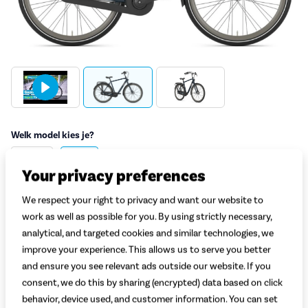
Welk model kies je?
Dames
Heren
Your privacy preferences
Welke kleur kies je?
We respect your right to privacy and want our website to
Zwart Mat
Grijs Mat
Blauw Mat
work as well as possible for you. By using strictly necessary,
analytical, and targeted cookies and similar technologies, we
Welke maat kies je?
Uitleg
improve your experience. This allows us to serve you better
Selecteer lichaamslengte
and ensure you see relevant ads outside our website. If you
consent, we do this by sharing (encrypted) data based on click
behavior, device used, and customer information. You can set
Adviesprijs
749,-