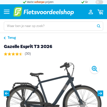
n
Grootste assortiment
a-merk fietsen
Bij 
Terug
Gazelle Esprit T3 2026
(30)
Pro