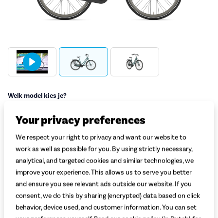
Welk model kies je?
Dames
Heren
Your privacy preferences
Welke kleur kies je?
We respect your right to privacy and want our website to
Zwart Mat
Blauw Mat
Groen Mat
work as well as possible for you. By using strictly necessary,
analytical, and targeted cookies and similar technologies, we
Welke maat kies je?
Uitleg
improve your experience. This allows us to serve you better
and ensure you see relevant ads outside our website. If you
Selecteer lichaamslengte
consent, we do this by sharing (encrypted) data based on click
behavior, device used, and customer information. You can set
Adviesprijs
829,-