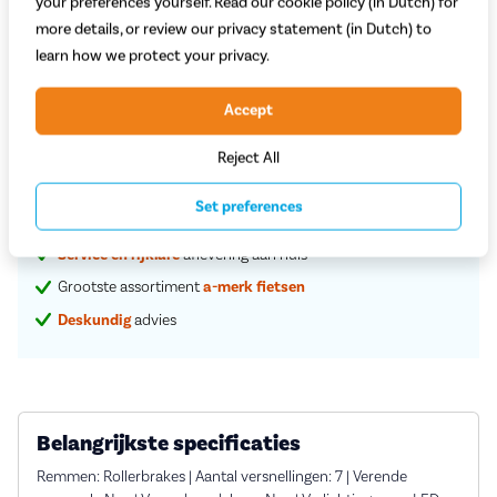
your preferences yourself. Read our cookie policy (in Dutch) for
729,-
more details, or review our privacy statement (in Dutch) to
learn how we protect your privacy.
Begin met bestellen
Accept
Proefrit in de winkel
Reject All
Set preferences
Vaste
scherpe
prijzen
Service en rijklare
aflevering aan huis
Grootste assortiment
a-merk fietsen
Deskundig
advies
Belangrijkste specificaties
Remmen: Rollerbrakes | Aantal versnellingen: 7 | Verende