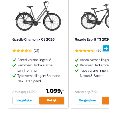
Gazelle Chamonix C8 2026
Gazelle Esprit T3 2026
(21)
(30)
Aantal versnellingen: 8
Aantal versnellingen: 
Remmen: Hydraulische
Remmen: Rollerbrake
schijfremmen
Type versnellingen: 
Type versnellingen: Shimano
Nexus 3-Speed
Nexus 8-Speed
1.099,-
Adviesprijs 1.199,-
Adviesprijs 749,-
Vergelijken
Bekijk
Vergelijken
Be