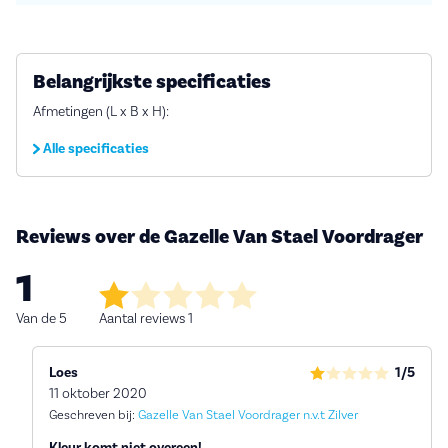
Belangrijkste specificaties
Afmetingen (L x B x H):
Alle specificaties
Reviews over de Gazelle Van Stael Voordrager
1
Van de 5
Aantal reviews 1
Loes
1/5
11 oktober 2020
Geschreven bij:
Gazelle Van Stael Voordrager n.v.t Zilver
Kleur komt niet overeen!