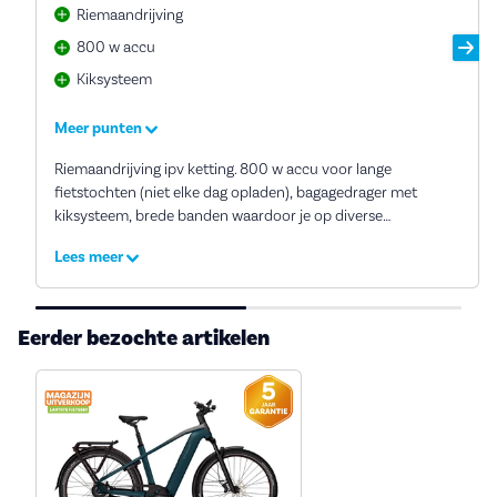
Riemaandrijving
800 w accu
Kiksysteem
Meer punten
Riemaandrijving ipv ketting. 800 w accu voor lange
fietstochten (niet elke dag opladen), bagagedrager met
kiksysteem, brede banden waardoor je op diverse
ondergronden prima fietst. Gebruik mijn smartphone als
Lees meer
display (wel de bosch flow app downloaden) Is wel aan de
prijzige kant.
Eerder bezochte artikelen