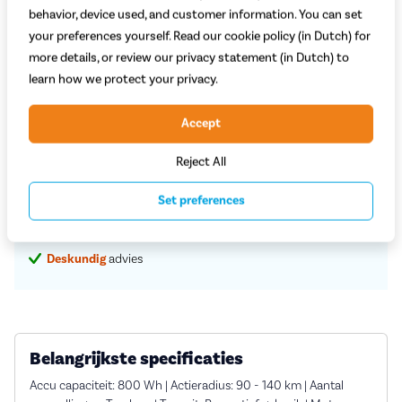
5.199,-
behavior, device used, and customer information. You can set
your preferences yourself. Read our cookie policy (in Dutch) for
more details, or review our privacy statement (in Dutch) to
Begin met bestellen
learn how we protect your privacy.
Proefrit in de winkel
Accept
Reject All
Vaste
scherpe
prijzen
Set preferences
Service en rijklare
aflevering aan huis
Grootste assortiment
a-merk fietsen
Deskundig
advies
Belangrijkste specificaties
Accu capaciteit: 800 Wh | Actieradius: 90 - 140 km | Aantal