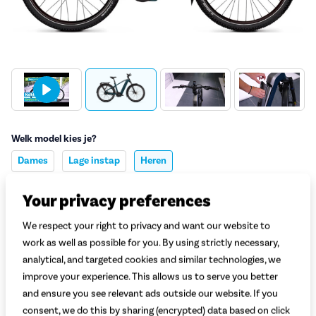
Welk model kies je?
Dames
Lage instap
Heren
Welke kleur kies je?
Your privacy preferences
Groenblauw
Grijs
We respect your right to privacy and want our website to
work as well as possible for you. By using strictly necessary,
Welke maat kies je?
Uitleg
analytical, and targeted cookies and similar technologies, we
Selecteer lichaamslengte
improve your experience. This allows us to serve you better
and ensure you see relevant ads outside our website. If you
Adviesprijs
5.699,-
consent, we do this by sharing (encrypted) data based on click