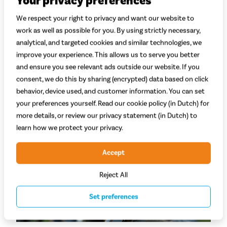
Your privacy preferences
Tip 1:
Kies een e-bike met verende voorvork
We respect your right to privacy and want our website to
en zadelpen
work as well as possible for you. By using strictly necessary,
Fietsen op een hobbelig wegdek is geen pretje als alle schokken
analytical, and targeted cookies and similar technologies, we
door je armen of romp opgevangen moeten worden. Gelukkig
improve your experience. This allows us to serve you better
kunnen de zadelpen en voorvork veel trillingen dempen. Mits ze
and ensure you see relevant ads outside our website. If you
zijn uitgerust met vering. Zo hou je lange ritten over onverharde
wegen langer vol. Stoor je je vooral aan de schokken die via het
consent, we do this by sharing (encrypted) data based on click
stuur op je armen uitgeoefend worden? Er zijn ook veel
behavior, device used, and customer information. You can set
elektrische fietsen op de markt die een geveerde voorvork in
your preferences yourself. Read our cookie policy (in Dutch) for
combinatie met een reguliere zadelpen hebben. Test alle
more details, or review our privacy statement (in Dutch) to
varianten uitvoerig op verschillende ondergronden, zo weet je
learn how we protect your privacy.
zeker dat je de juiste keuze maakt.
Accept
Reject All
Set preferences