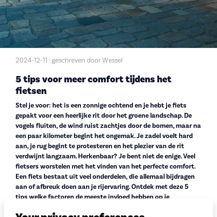
2024-12-11 · geschreven door Wessel
5 tips voor meer comfort tijdens het
fietsen
Stel je voor: het is een zonnige ochtend en je hebt je fiets
gepakt voor een heerlijke rit door het groene landschap. De
vogels fluiten, de wind ruist zachtjes door de bomen, maar na
een paar kilometer begint het ongemak. Je zadel voelt hard
aan, je rug begint te protesteren en het plezier van de rit
verdwijnt langzaam. Herkenbaar? Je bent niet de enige. Veel
fietsers worstelen met het vinden van het perfecte comfort.
Een fiets bestaat uit veel onderdelen, die allemaal bijdragen
aan of afbreuk doen aan je rijervaring. Ontdek met deze 5
tips welke factoren de meeste invloed hebben op je
fietscomfort en hoe je weer volop kan genieten van elke rit.