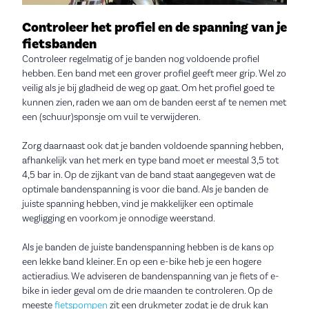
Controleer het profiel en de spanning van je
fietsbanden
Controleer regelmatig of je banden nog voldoende profiel
hebben. Een band met een grover profiel geeft meer grip. Wel zo
veilig als je bij gladheid de weg op gaat. Om het profiel goed te
kunnen zien, raden we aan om de banden eerst af te nemen met
een (schuur)sponsje om vuil te verwijderen.
Zorg daarnaast ook dat je banden voldoende spanning hebben,
afhankelijk van het merk en type band moet er meestal 3,5 tot
4,5 bar in. Op de zijkant van de band staat aangegeven wat de
optimale bandenspanning is voor die band. Als je banden de
juiste spanning hebben, vind je makkelijker een optimale
wegligging en voorkom je onnodige weerstand.
Als je banden de juiste bandenspanning hebben is de kans op
een lekke band kleiner. En op een e-bike heb je een hogere
actieradius. We adviseren de bandenspanning van je fiets of e-
bike in ieder geval om de drie maanden te controleren. Op de
meeste
fietspompen
zit een drukmeter zodat je de druk kan