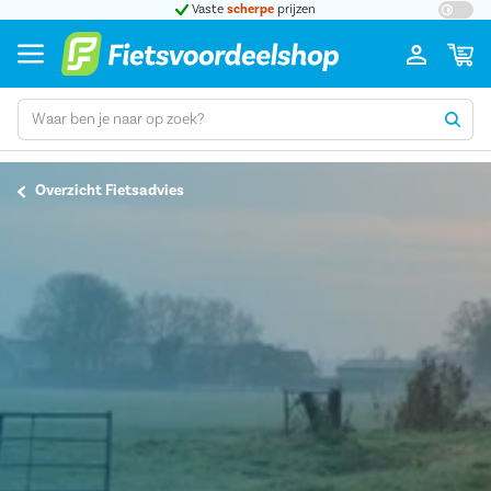
t 5
Vaste
scherpe
prijzen
Groot
Overzicht Fietsadvies