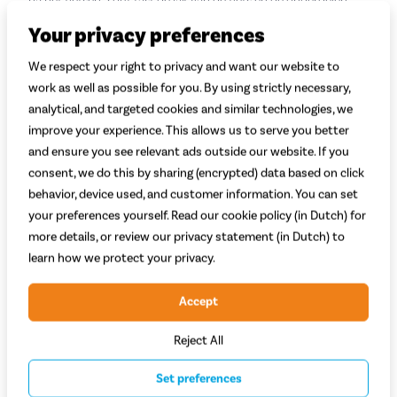
na het fietsen. Zout tast de lak van de fiets en de onderdelen
aan. Het is daarom belangrijk om het snel te verwijderen.
Your privacy preferences
We raden je aan om je fiets met water schoon te maken en daar
We respect your right to privacy and want our website to
een effectief en beschermend reinigingsmiddel voor je fiets aan
work as well as possible for you. By using strictly necessary,
toe te voegen. Je kan bijvoorbeeld Cyclon Bionet spray
analytical, and targeted cookies and similar technologies, we
gebruiken. Dit schoonmaakmiddel verwijdert vuil, oliën en
improve your experience. This allows us to serve you better
vetten. Het product heeft een frisse geur en helpt je om je fiets
snel weer schoon te krijgen. Gebruik een stevige poetsdoek om
and ensure you see relevant ads outside our website. If you
je fiets schoon te maken.
consent, we do this by sharing (encrypted) data based on click
behavior, device used, and customer information. You can set
your preferences yourself. Read our cookie policy (in Dutch) for
more details, or review our privacy statement (in Dutch) to
Bionet Chain
learn how we protect your privacy.
CleanerTriggerspray 750 ML
13,95
Accept
Reject All
Bekijk dit product
Set preferences