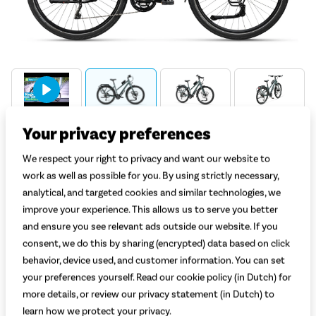
Your privacy preferences
Welk model kies je?
We respect your right to privacy and want our website to
Dames
Heren
work as well as possible for you. By using strictly necessary,
Welke maat kies je?
Uitleg
analytical, and targeted cookies and similar technologies, we
improve your experience. This allows us to serve you better
Selecteer lichaamslengte
and ensure you see relevant ads outside our website. If you
consent, we do this by sharing (encrypted) data based on click
Adviesprijs
2.499,-
behavior, device used, and customer information. You can set
1.999,-
your preferences yourself. Read our cookie policy (in Dutch) for
more details, or review our privacy statement (in Dutch) to
learn how we protect your privacy.
Begin met bestellen