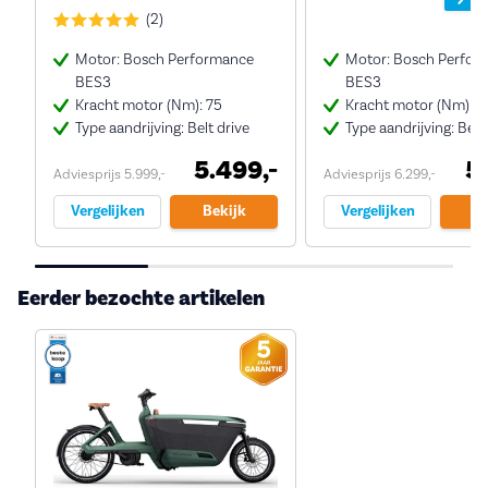
(2)
Motor: Bosch Performance
Motor: Bosch Perfor
BES3
BES3
Kracht motor (Nm): 75
Kracht motor (Nm): 7
Type aandrijving: Belt drive
Type aandrijving: Belt
5.499,-
5
Adviesprijs 5.999,-
Adviesprijs 6.299,-
Vergelijken
Bekijk
Vergelijken
Be
Eerder bezochte artikelen