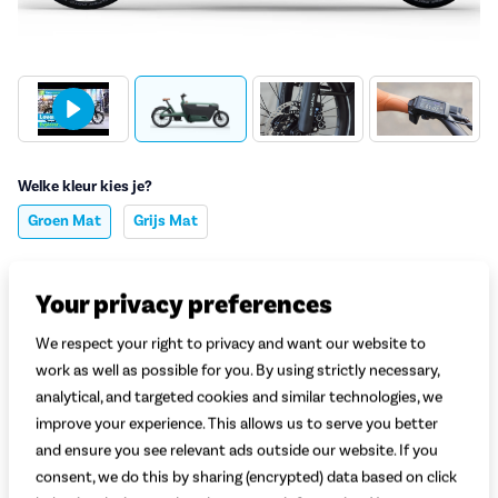
Welke kleur kies je?
Groen Mat
Grijs Mat
Welke maat kies je?
Uitleg
Your privacy preferences
Selecteer lichaamslengte
We respect your right to privacy and want our website to
Welke accu kies je?
Uitleg
work as well as possible for you. By using strictly necessary,
analytical, and targeted cookies and similar technologies, we
Selecteer de gewenste accu
improve your experience. This allows us to serve you better
and ensure you see relevant ads outside our website. If you
Welk stylingpakket kies je?
consent, we do this by sharing (encrypted) data based on click