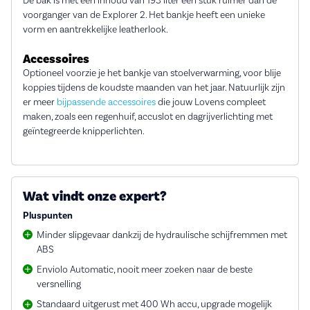
De bak is met een inhoud van 193 liter een stuk ruimer dan de
voorganger van de Explorer 2. Het bankje heeft een unieke
vorm en aantrekkelijke leatherlook.
Accessoires
Optioneel voorzie je het bankje van stoelverwarming, voor blije
koppies tijdens de koudste maanden van het jaar. Natuurlijk zijn
er meer
bijpassende accessoires
die jouw Lovens compleet
maken, zoals een regenhuif, accuslot en dagrijverlichting met
geïntegreerde knipperlichten.
Wat vindt onze expert?
Pluspunten
Minder slipgevaar dankzij de hydraulische schijfremmen met
ABS
Enviolo Automatic, nooit meer zoeken naar de beste
versnelling
Standaard uitgerust met 400 Wh accu, upgrade mogelijk