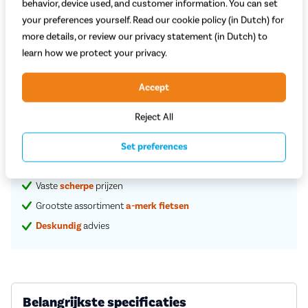
behavior, device used, and customer information. You can set
Selecteer stylingpakket
your preferences yourself. Read our cookie policy (in Dutch) for
more details, or review our privacy statement (in Dutch) to
Adviesprijs
6.899,-
6.399,-
learn how we protect your privacy.
Accept
Begin met bestellen
Reject All
Proefrit in de winkel
Set preferences
Vaste
scherpe
prijzen
Grootste assortiment
a-merk fietsen
Deskundig
advies
Belangrijkste specificaties