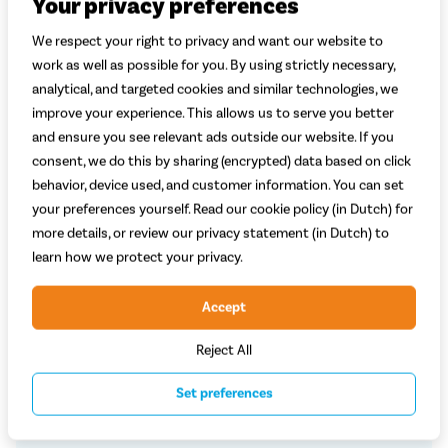
Your privacy preferences
We respect your right to privacy and want our website to
work as well as possible for you. By using strictly necessary,
analytical, and targeted cookies and similar technologies, we
Welke kleur kies je?
improve your experience. This allows us to serve you better
Groen Mat
Zwart
and ensure you see relevant ads outside our website. If you
consent, we do this by sharing (encrypted) data based on click
Welke maat kies je?
Uitleg
behavior, device used, and customer information. You can set
Selecteer lichaamslengte
your preferences yourself. Read our cookie policy (in Dutch) for
more details, or review our privacy statement (in Dutch) to
Adviesprijs
4.319,-
learn how we protect your privacy.
3.099,-
Accept
Begin met bestellen
Reject All
Set preferences
Proefrit in de winkel