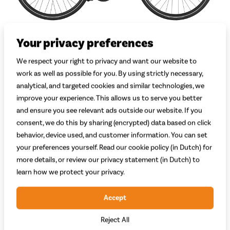
Your privacy preferences
We respect your right to privacy and want our website to
work as well as possible for you. By using strictly necessary,
analytical, and targeted cookies and similar technologies, we
Welke kleur kies je?
improve your experience. This allows us to serve you better
Roze
Wit
and ensure you see relevant ads outside our website. If you
consent, we do this by sharing (encrypted) data based on click
Welke maat kies je?
Uitleg
behavior, device used, and customer information. You can set
Maat 51
Maat 57
your preferences yourself. Read our cookie policy (in Dutch) for
171 - 180 cm
181 - 195 cm
more details, or review our privacy statement (in Dutch) to
Adviesprijs
5.049,-
learn how we protect your privacy.
3.099,-
Accept
Begin met bestellen
Reject All