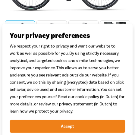
Your privacy preferences
We respect your right to privacy and want our website to
Welke kleur kies je?
work as well as possible for you. By using strictly necessary,
Grijs Mat
Wit Mat
analytical, and targeted cookies and similar technologies, we
improve your experience. This allows us to serve you better
Welke maat kies je?
Uitleg
and ensure you see relevant ads outside our website. If you
consent, we do this by sharing (encrypted) data based on click
Selecteer lichaamslengte
behavior, device used, and customer information. You can set
your preferences yourself. Read our cookie policy (in Dutch) for
Welke accu kies je?
Uitleg
more details, or review our privacy statement (in Dutch) to
Selecteer de gewenste accu
learn how we protect your privacy.
Adviesprijs
3.499,-
Accept
3.149,-