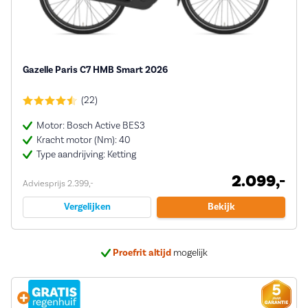
Gazelle Paris C7 HMB Smart 2026
(22)
Motor: Bosch Active BES3
Kracht motor (Nm): 40
Type aandrijving: Ketting
2.099,-
Adviesprijs 2.399,-
Vergelijken
Bekijk
Proefrit altijd
mogelijk
Bij ons
5 jaar garantie
op veel e-bikes
Deskundig
advies