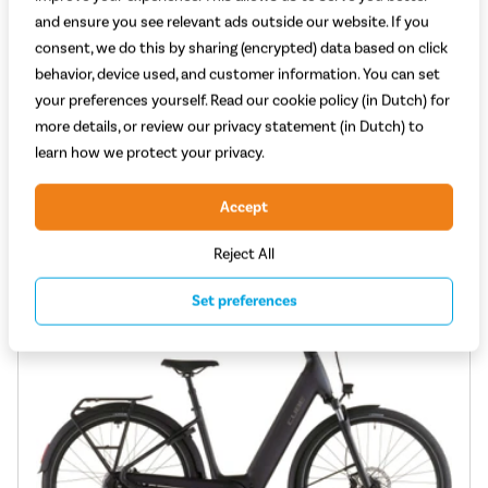
Aantal versnellingen: 7
and ensure you see relevant ads outside our website. If you
Remmen: Rollerbrakes
consent, we do this by sharing (encrypted) data based on click
Type versnellingen: Shimano Nexus 7-Speed
behavior, device used, and customer information. You can set
your preferences yourself. Read our cookie policy (in Dutch) for
729,-
Adviesprijs 829,-
more details, or review our privacy statement (in Dutch) to
Vergelijken
Bekijk
learn how we protect your privacy.
Accept
Reject All
Set preferences