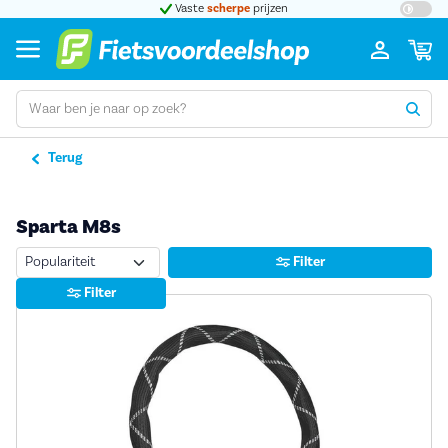
Grootste assortiment
a-merk fietsen
Bij o
Terug
Sparta M8s
Sorteren
Filter
Filter