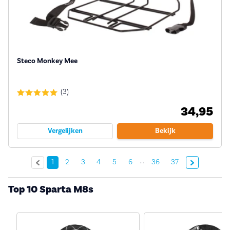
Steco Monkey Mee
(3)
34,95
Vergelijken
Bekijk
...
Volgende »
1
2
3
4
5
6
36
37
Top 10 Sparta M8s