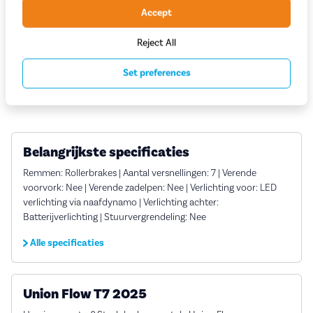
Accept
Vaste
scherpe
prijzen
Service en rijklare
aflevering aan huis
Reject All
Grootste assortiment
a-merk fietsen
Set preferences
Deskundig
advies
Belangrijkste specificaties
Remmen: Rollerbrakes | Aantal versnellingen: 7 | Verende
voorvork: Nee | Verende zadelpen: Nee | Verlichting voor: LED
verlichting via naafdynamo | Verlichting achter:
Batterijverlichting | Stuurvergrendeling: Nee
Alle specificaties
Union Flow T7 2025