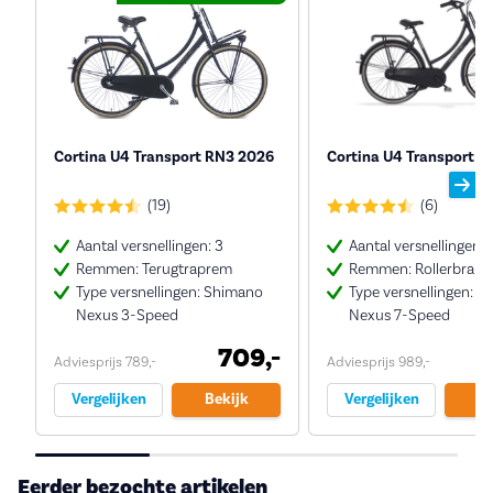
Cortina U4 Transport RN3 2026
Cortina U4 Transport N
(19)
(6)
Aantal versnellingen: 3
Aantal versnellingen: 
Remmen: Terugtraprem
Remmen: Rollerbrake
Type versnellingen: Shimano
Type versnellingen: 
Nexus 3-Speed
Nexus 7-Speed
709,-
Adviesprijs 789,-
Adviesprijs 989,-
Vergelijken
Bekijk
Vergelijken
Be
Eerder bezochte artikelen