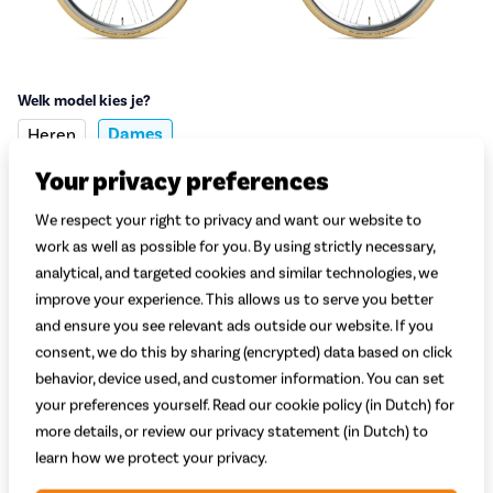
Welk model kies je?
Dames
Heren
Your privacy preferences
Welke maat kies je?
Uitleg
Maat 49
Maat 53
Maat 57
We respect your right to privacy and want our website to
155 - 165 cm
166 - 175 cm
176 - 180 cm
work as well as possible for you. By using strictly necessary,
analytical, and targeted cookies and similar technologies, we
Adviesprijs
729,-
549,-
improve your experience. This allows us to serve you better
and ensure you see relevant ads outside our website. If you
consent, we do this by sharing (encrypted) data based on click
Begin met bestellen
behavior, device used, and customer information. You can set
your preferences yourself. Read our cookie policy (in Dutch) for
more details, or review our privacy statement (in Dutch) to
Proefrit in de winkel
learn how we protect your privacy.