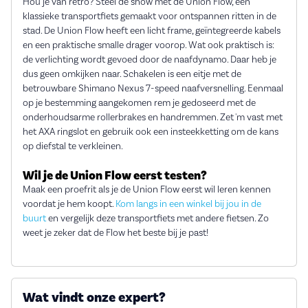
Hou je van retro? Steel de show met de Union Flow, een
klassieke transportfiets gemaakt voor ontspannen ritten in de
stad. De Union Flow heeft een licht frame, geïntegreerde kabels
en een praktische smalle drager voorop. Wat ook praktisch is:
de verlichting wordt gevoed door de naafdynamo. Daar heb je
dus geen omkijken naar. Schakelen is een eitje met de
betrouwbare Shimano Nexus 7-speed naafversnelling. Eenmaal
op je bestemming aangekomen rem je gedoseerd met de
onderhoudsarme rollerbrakes en handremmen. Zet 'm vast met
het AXA ringslot en gebruik ook een insteekketting om de kans
op diefstal te verkleinen.
Wil je de Union Flow eerst testen?
Maak een proefrit als je de Union Flow eerst wil leren kennen
voordat je hem koopt.
Kom langs in een winkel bij jou in de
buurt
en vergelijk deze transportfiets met andere fietsen. Zo
weet je zeker dat de Flow het beste bij je past!
Wat vindt onze expert?