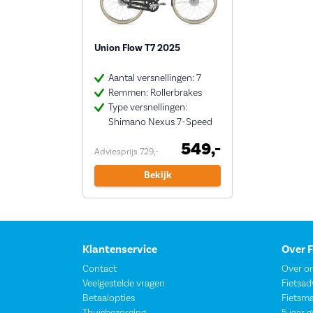
Union Flow T7 2025
Aantal versnellingen: 7
Remmen: Rollerbrakes
Type versnellingen:
Shimano Nexus 7-Speed
549,-
Adviesprijs 729,-
Bekijk
Klantenservice
Over 
Contact
Over o
Veelgestelde vragen
Fietsad
Betaalopties
Fietsm