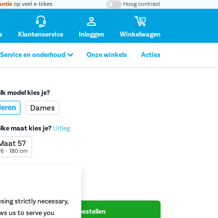
antie
op veel e-bikes
Hoog contrast
s
Klantenservice
Inloggen
Winkelwagen
Service en onderhoud
Onze winkels
Acties
lk model kies je?
eren
Dames
tafbeelding vergroten
lke maat kies je?
Uitleg
Maat 57
76 - 180 cm
viesprijs
729,-
49,-
sing strictly necessary,
Begin met bestellen
ows us to serve you