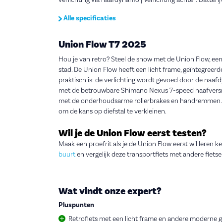
verlichting via naafdynamo | Verlichting achter: Batteri
Alle specificaties
Union Flow T7 2025
Hou je van retro? Steel de show met de Union Flow, een
stad. De Union Flow heeft een licht frame, geïntegreer
praktisch is: de verlichting wordt gevoed door de naafd
met de betrouwbare Shimano Nexus 7-speed naafversn
met de onderhoudsarme rollerbrakes en handremmen. Ze
om de kans op diefstal te verkleinen.
Wil je de Union Flow eerst testen?
Maak een proefrit als je de Union Flow eerst wil leren
buurt
en vergelijk deze transportfiets met andere fietsen
Wat vindt onze expert?
Pluspunten
Retrofiets met een licht frame en andere moderne