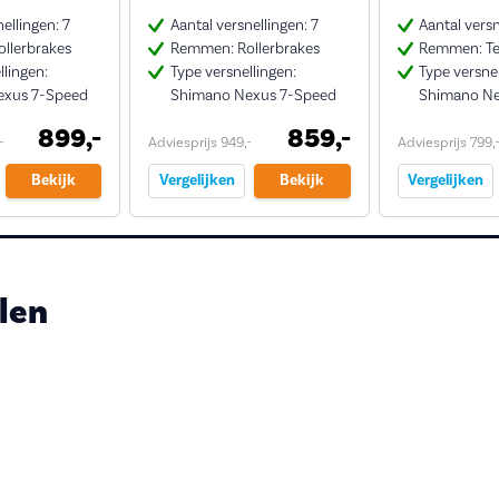
ellingen: 7
Aantal versnellingen: 7
Aantal versn
llerbrakes
Remmen: Rollerbrakes
Remmen: Te
llingen:
Type versnellingen:
Type versnel
exus 7-Speed
Shimano Nexus 7-Speed
Shimano Ne
899,-
859,-
-
Adviesprijs 949,-
Adviesprijs 799,
Bekijk
Vergelijken
Bekijk
Vergelijken
len