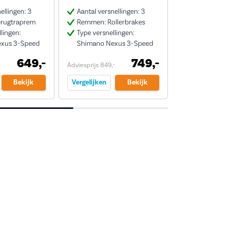
ellingen: 3
Aantal versnellingen: 3
Aantal versn
rugtraprem
Remmen: Rollerbrakes
Remmen: Ro
lingen:
Type versnellingen:
Type versnel
xus 3-Speed
Shimano Nexus 3-Speed
Shimano Ne
649,-
749,-
-
Adviesprijs 849,-
Adviesprijs 949,-
Bekijk
Vergelijken
Bekijk
Vergelijken