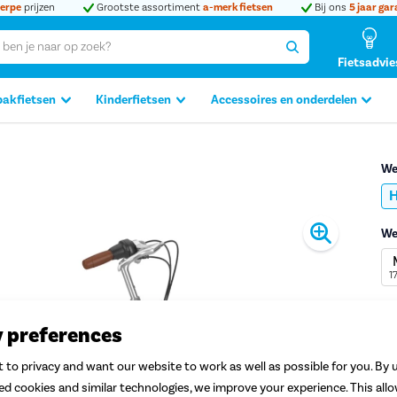
erpe
prijzen
Grootste assortiment
a-merk fietsen
Bij ons
5 jaar gar
Fietsadvie
bakfietsen
Kinderfietsen
Accessoires en onderdelen
We
H
Produc
We
1
Ad
5
y preferences
 to privacy and want our website to work as well as possible for you. By u
ted cookies and similar technologies, we improve your experience. This all