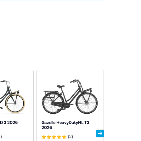
D 3 2026
Gazelle HeavyDutyNL T3
Gazelle Miss G
2026
1)
(2)
(