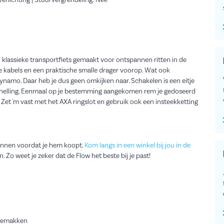
jverlichting | Stuurvergrendeling: Nee
 klassieke transportfiets gemaakt voor ontspannen ritten in de
de kabels en een praktische smalle drager voorop. Wat ook
ynamo. Daar heb je dus geen omkijken naar. Schakelen is een eitje
elling. Eenmaal op je bestemming aangekomen rem je gedoseerd
t 'm vast met het AXA ringslot en gebruik ook een insteekketting
 kennen voordat je hem koopt.
Kom langs in een winkel bij jou in de
. Zo weet je zeker dat de Flow het beste bij je past!
 gemakken