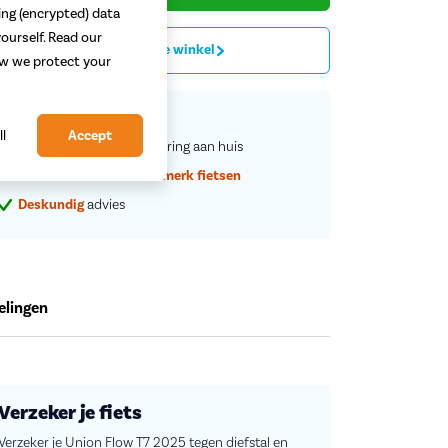
ing (encrypted) data
ourself. Read our
Proefrit in de winkel
how we protect your
Vaste
scherpe
prijzen
ll
Accept
Service en rijklare
aflevering aan huis
Grootste assortiment
a-merk fietsen
Deskundig
advies
elingen
Verzeker je fiets
Verzeker je Union Flow T7 2025 tegen diefstal en