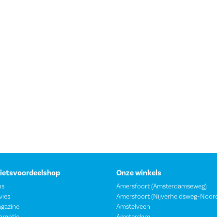
Fietsvoordeelshop
Onze winkels
ns
Amersfoort (Amsterdamseweg)
vies
Amersfoort (Nijverheidsweg-Noor
agazine
Amstelveen