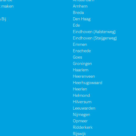
garantie
Amsterdam
t maken
Arnhem
Breda
 Bij
Den Haag
Ede
Eindhoven (Aalsterweg)
Eindhoven (Steijgerweg)
Emmen
Enschede
Goes
Groningen
Haarlem
Heerenveen
Heerhugowaard
Heerlen
Helmond
Hilversum
Leeuwarden
Nijmegen
Opmeer
Ridderkerk
Rijswijk