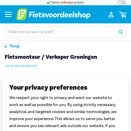
t 5
Vaste
scherpe
prijzen
Groot
Terug
Fietsmonteur / Verkoper Groningen
>al onze vacatures
Fietsmonteur / Verkoper
Standplaats: Groningen
Your privacy preferences
Dienstverband: 38 uur per week
Werkweek: Van dinsdag t/m zaterdag
We respect your right to privacy and want our website to
work as well as possible for you. By using strictly necessary,
Heb jij een passie voor het vak van fietsmonteur? Werk je graag
analytical, and targeted cookies and similar technologies, we
samen met collega’s aan A-merk fietsen? Vind je het daarnaast
improve your experience. This allows us to serve you better
leuk om klanten te adviseren bij de aankoop van de perfecte fiets?
and ensure you see relevant ads outside our website. If you
Voor ons nieuwe filiaal in Groningen zijn we per 1 februari 2021 op