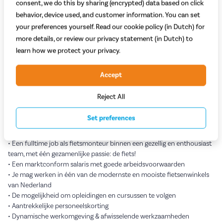
consent, we do this by sharing (encrypted) data based on click
zoek naar ervaren fietsmonteurs!
behavior, device used, and customer information. You can set
Wat ga je doen?
your preferences yourself. Read our cookie policy (in Dutch) for
Je belangrijkste taak als fietsmonteur is natuurlijk het repareren en
more details, or review our privacy statement (in Dutch) to
onderhouden van de fietsen van onze klanten. Dit zijn E-Bikes van
learn how we protect your privacy.
alle A-merken maar ook stadsfietsen, transportfietsen en
kinderfietsen. Daarnaast maak je nieuwe fietsen 100% rijklaar.
Accept
Is het erg druk in de winkel? Dan help je klanten met het uitzoeken
van een nieuwe fiets die perfect bij hun behoeftes past. Het is een
Reject All
baan met veel vrijheid en afwisseling waarbij je een grote bijdrage
levert aan de klanttevredenheid.
Set preferences
Wat bieden wij jou?
• Een fulltime job als fietsmonteur binnen een gezellig en enthousiast
team, met één gezamenlijke passie: de fiets!
• Een marktconform salaris met goede arbeidsvoorwaarden
• Je mag werken in één van de modernste en mooiste fietsenwinkels
van Nederland
• De mogelijkheid om opleidingen en cursussen te volgen
• Aantrekkelijke personeelskorting
• Dynamische werkomgeving & afwisselende werkzaamheden