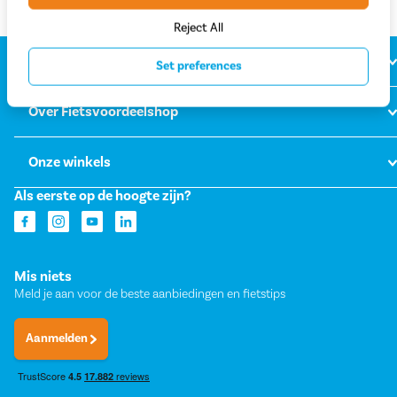
Reject All
Klantenservice
Set preferences
Over Fietsvoordeelshop
Onze winkels
Als eerste op de hoogte zijn?
Mis niets
Meld je aan voor de beste aanbiedingen en fietstips
Aanmelden