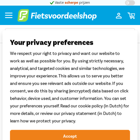
t 5
Vaste
scherpe
prijzen
Groot
Your privacy preferences
Terug
We respect your right to privacy and want our website to
Wat kost het bezorgen van mijn bestelling?
work as well as possible for you. By using strictly necessary,
analytical, and targeted cookies and similar technologies, we
Haal je bestelling bij Fietsvoordeelshop gratis af in een
winkel bij jou in
improve your experience. This allows us to serve you better
de buurt
. Of kies voor het gemak van
thuisbezorging
. Voor 39,95 euro
leveren we de fiets(en) met onze eigen bezorgdienst af op een adres
and ensure you see relevant ads outside our website. If you
naar keuze.
consent, we do this by sharing (encrypted) data based on click
behavior, device used, and customer information. You can set
Accessoires worden altijd gratis bezorgd. Bestel je een fiets én een
your preferences yourself. Read our cookie policy (in Dutch) for
accessoire? Of meerdere fietsen met accessoires? Ook dan betaal je
more details, or review our privacy statement (in Dutch) to
alleen het reguliere bezorgingstarief van 39,95 euro voor de fiets(en).
learn how we protect your privacy.
Terug naar klantenservice
Accept